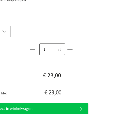
st
€ 23,00
€ 23,00
. btw)
rect in winkelwagen