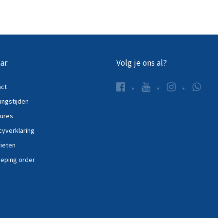
ar:
Volg je ons al?
act
ngstijden
ures
cyverklaring
ieten
eping order