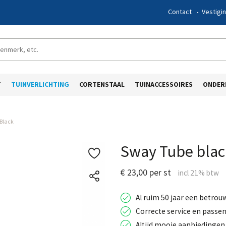
Contact
Vestigi
T
TUINVERLICHTING
CORTENSTAAL
TUINACCESSOIRES
ONDER
Black
Sway Tube blac
€ 23,00 per st
Al ruim 50 jaar een betrou
Correcte service en passen
Altijd mooie aanbiedingen 