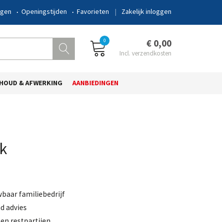
ngen
Openingstijden
Favorieten
Zakelijk inloggen
0
€ 0,00
HOUD & AFWERKING
AANBIEDINGEN
k
wbaar familiebedrijf
d advies
en restpartijen