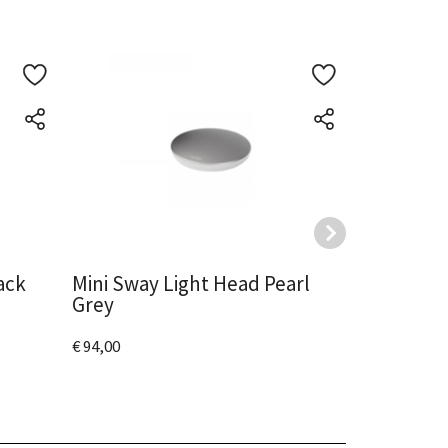
ack
Mini Sway Light Head Pearl
Sway Tub
Grey
€ 23,00
€ 94,00
Bekijk het
Bekijk het product