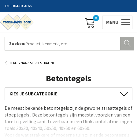
0184-68 28 66
0
Zoeken:
ZAKELIJK INLOGGEN
Contact
Vestigingen
Openingstijden
Favorieten
SIERBESTRATING
Betontegels
GeoCeramica
De meest bekende betontegels zijn de gewone straattegels of
GeoProArte®
stoeptegels . Deze betontegels zijn meestal voorzien van een
Keramische Tuintegels
facet cq. vellingkant. Leverbaar in een flink aantal afmetingen
zoals 30x30, 40x40, 50x50, 40x60 en 60x60.
Tuintegels en terrastegels
Voor de wat strakkere of moderne tuin zijn er de betontegels