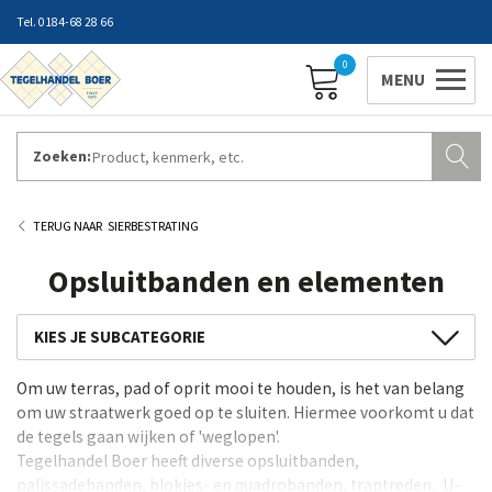
0184-68 28 66
0
Zoeken:
ZAKELIJK INLOGGEN
Contact
Vestigingen
Openingstijden
Favorieten
SIERBESTRATING
Opsluitbanden en elementen
GeoCeramica
Om uw terras, pad of oprit mooi te houden, is het van belang
GeoProArte®
om uw straatwerk goed op te sluiten. Hiermee voorkomt u dat
Keramische Tuintegels
de tegels gaan wijken of 'weglopen'.
Tegelhandel Boer heeft diverse opsluitbanden,
Tuintegels en terrastegels
palissadebanden, blokjes- en quadrobanden, traptreden, U-