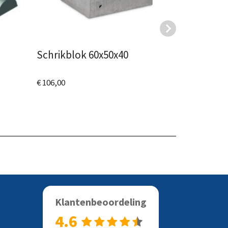
s
Schrikblok 60x50x40
Jumboblo
€ 106,00
€ 121,00
Bekijk het product
Bekijk het
Klantenbeoordeling
4.6