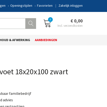
ngen
Openingstijden
Favorieten
Zakelijk inloggen
0
€ 0,00
HOUD & AFWERKING
AANBIEDINGEN
voet 18x20x100 zwart
wbaar familiebedrijf
d advies
en restpartijen