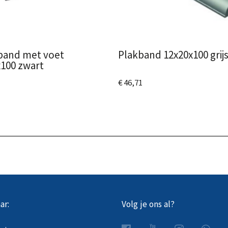
band met voet
Plakband 12x20x100 grij
100 zwart
€ 46,71
Bekijk het product
 het product
ar:
Volg je ons al?