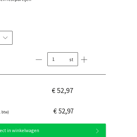
st
€ 52,97
€ 52,97
. btw)
rect in winkelwagen