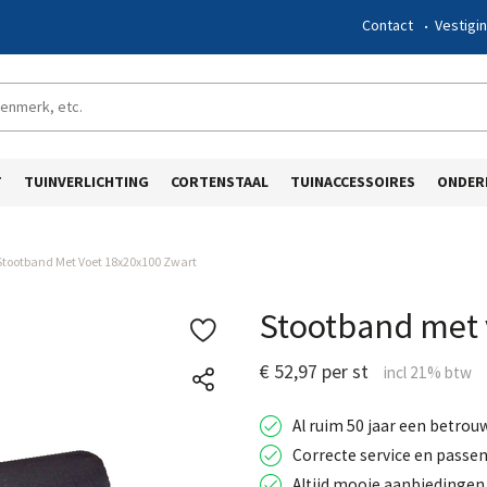
Contact
Vestigi
T
TUINVERLICHTING
CORTENSTAAL
TUINACCESSOIRES
ONDER
Stootband Met Voet 18x20x100 Zwart
Stootband met 
€ 52,97 per st
Al ruim 50 jaar een betrou
Correcte service en passen
Altijd mooie aanbiedingen 