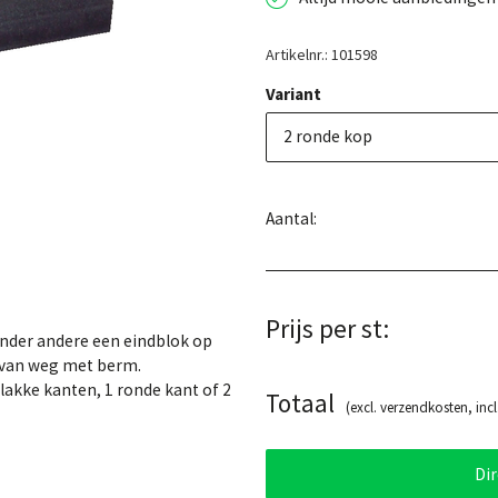
Artikelnr.: 101598
Variant
2 ronde kop
Aantal:
Prijs per st:
nder andere een eindblok op
g van weg met berm.
vlakke kanten, 1 ronde kant of 2
Totaal
(excl. verzendkosten, incl
Di