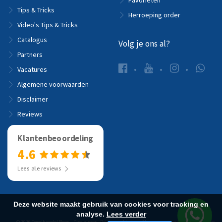
Favorieten
Tips & Tricks
Herroeping order
Video's Tips & Tricks
Catalogus
Volg je ons al?
Partners
Vacatures
Algemene voorwaarden
Disclaimer
Reviews
Klantenbeoordeling
4.6
Lees alle reviews
Deze website maakt gebruik van cookies voor tracking en
analyse.
Lees verder
© 2026 Tegelhandel Boer -
Disclaimer
-
Privacyverklaring
-
Algemene voorwaarden
-
Website