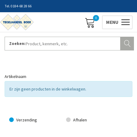
0184-68 28 66
0
Zoeken:
ZAKELIJK INLOGGEN
Contact
Vestigingen
Openingstijden
Favorieten
Er zijn geen producten in de winkelwagen.
Verzending
Afhalen