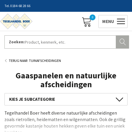
0184-68 28 66
0
Zoeken:
ZAKELIJK INLOGGEN
Contact
Vestigingen
Openingstijden
Favorieten
TUINAFSCHEIDINGEN
Gaaspanelen en natuurlijke
afscheidingen
Betonpalen en -platen
Tegelhandel Boer heeft diverse natuurlijke afscheidingen
Vuren schuttingen
zoals rietrollen, heidematten en wilgenmatten. Ook de grillig
Vuren poorten
gevormde kastanje houten hekken geven elke tuin een uniek