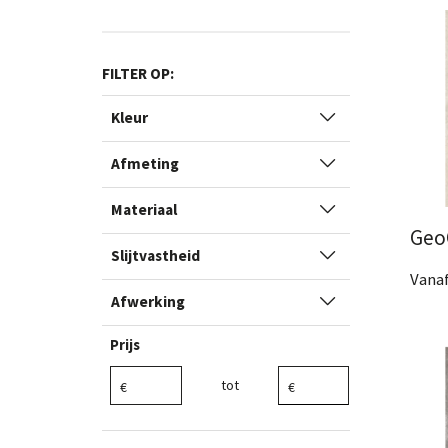
Bek
Kleur
Afmeting
Materiaal
Geo
Slijtvastheid
Vanaf
Afwerking
2 Af
Bek
€ 3,12 tot € 104,00
tot
€ 104,00 tot € 204,00