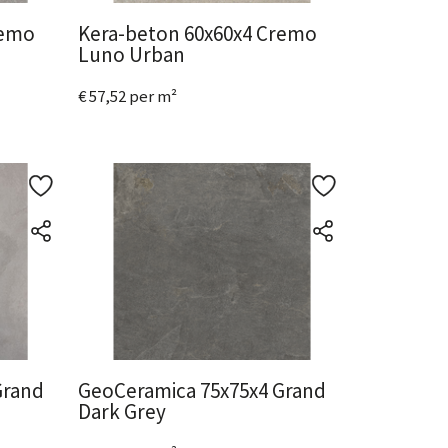
remo
Kera-beton 60x60x4 Cremo
Luno Urban
€ 57,52 per m²
Bekijk het product
Grand
GeoCeramica 75x75x4 Grand
Dark Grey