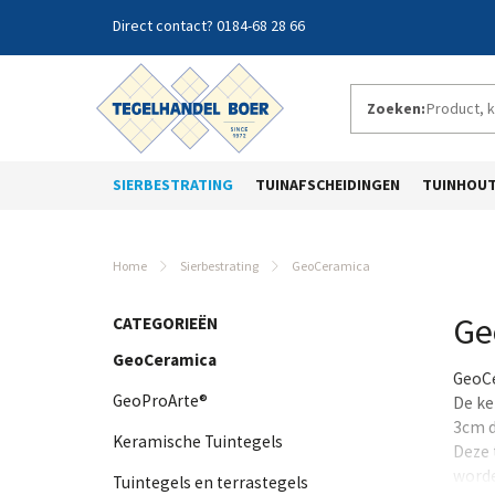
0184-68 28 66
Zoeken:
SIERBESTRATING
TUINAFSCHEIDINGEN
TUINHOU
Home
Sierbestrating
GeoCeramica
Ge
CATEGORIEËN
GeoCeramica
GeoCe
GeoProArte®
De ke
3cm d
Keramische Tuintegels
Deze 
worde
Tuintegels en terrastegels