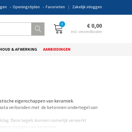
ngen
Openingstijden
Favorieten
Zakelijk inloggen
0
€ 0,00
HOUD & AFWERKING
AANBIEDINGEN
astische eigenschappen van keramiek.
 pasta verbonden met de betonnen ondertegel van
dslag. Deze tegels kunnen namelijk verwerkt
 eigenschappen van keramiek.