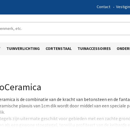
Contact
Vestigi
T
TUINVERLICHTING
CORTENSTAAL
TUINACCESSOIRES
ONDER
oCeramica
ramica is de combinatie van de kracht van betonsteen en de fant
ramische plavuis van 1cm dik wordt door middel van een speciale
ik.
tegels zijn uitermate geschikt voor gebieden met een zachte gron
n als een gewone stoeptegel, terwijl u profiteert van de keiharde