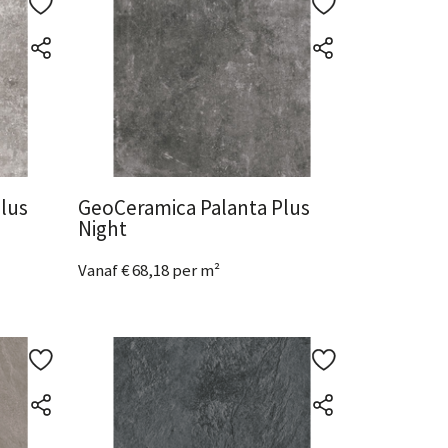
lus
GeoCeramica Palanta Plus
Night
Vanaf € 68,18 per m²
2 Afmetingen
beschikbaar
Bekijk het product