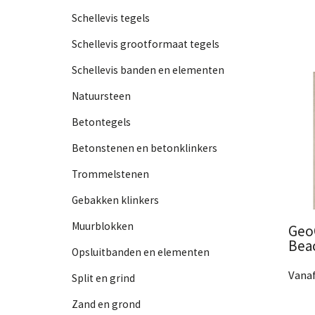
Er zi
Schellevis tegels
Er wo
word
Schellevis grootformaat tegels
Schellevis banden en elementen
Natuursteen
Betontegels
Betonstenen en betonklinkers
Trommelstenen
Gebakken klinkers
Muurblokken
Geo
Bea
Opsluitbanden en elementen
Vanaf
Split en grind
2 Af
Zand en grond