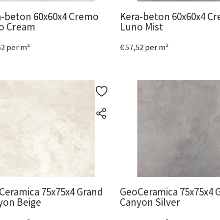
a-beton 60x60x4 Cremo
Kera-beton 60x60x4 C
o Cream
Luno Mist
52 per m²
€ 57,52 per m²
ijk het product
Bekijk het product
Ceramica 75x75x4 Grand
GeoCeramica 75x75x4 
yon Beige
Canyon Silver