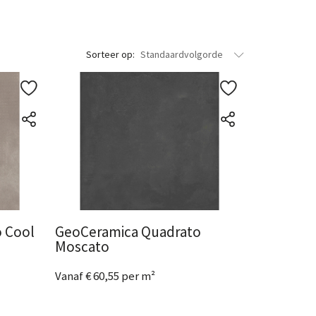
eze zijn geschikt voor de oprit.
it wordt gecrediteerd als de pallets ingeleverd
Sorteer op:
Standaardvolgorde
 Cool
GeoCeramica Quadrato
Moscato
Vanaf € 60,55 per m²
2 Afmetingen
beschikbaar