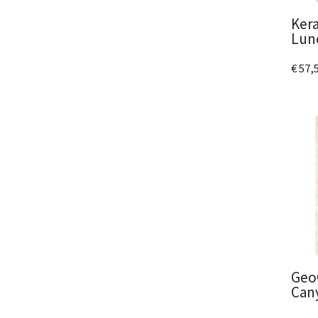
Ker
Lun
€ 57,
Bek
Geo
Can