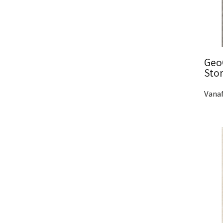
€ 204,00 tot € 304,00
€ 304,00 tot € 404,00
€ 404,00 tot € 504,00
Geo
Sto
Vanaf
3 Af
Bek