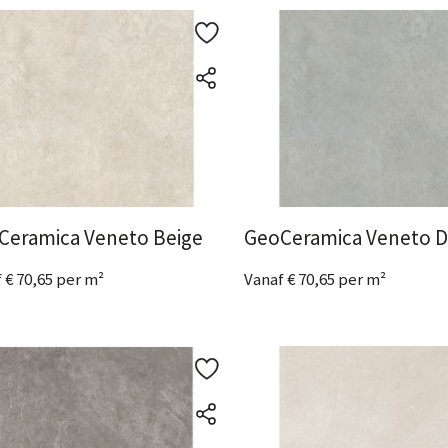
ijk het product
Bekijk het product
Ceramica Veneto Beige
GeoCeramica Veneto D
 € 70,65 per m²
Vanaf € 70,65 per m²
metingen
beschikbaar
2 Afmetingen
beschikbaar
ijk het product
Bekijk het product