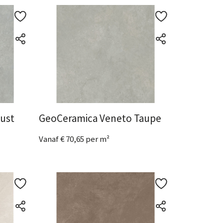
Bekijk het product
ust
GeoCeramica Veneto Taupe
Vanaf € 70,65 per m²
2 Afmetingen
beschikbaar
Bekijk het product