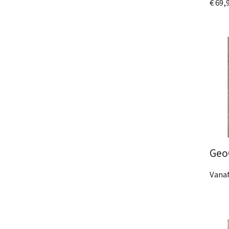
€ 69,
Bek
Geo
Vanaf
2 Af
Bek