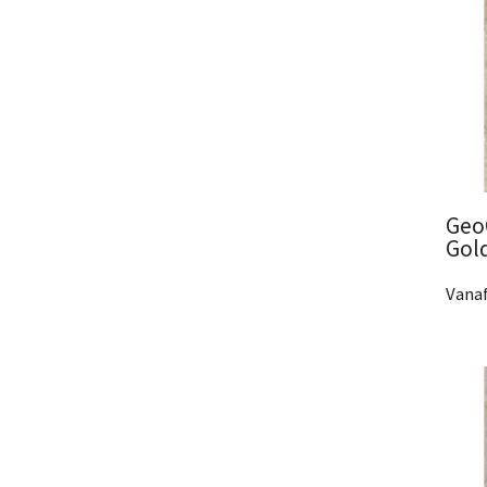
Geo
Gol
Vanaf
2 Af
Bek