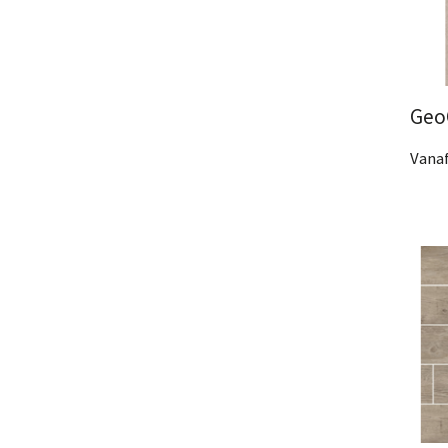
Geo
Vanaf
2 Af
Bek