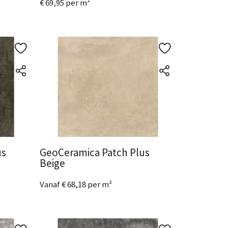
€ 69,95 per m²
Bekijk het product
us
GeoCeramica Patch Plus
Beige
Vanaf € 68,18 per m²
2 Afmetingen
beschikbaar
Bekijk het product