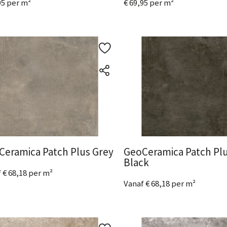
95 per m²
€ 69,95 per m²
ijk het product
Bekijk het product
Ceramica Patch Plus Grey
GeoCeramica Patch Pl
Black
 € 68,18 per m²
Vanaf € 68,18 per m²
metingen
beschikbaar
2 Afmetingen
beschikbaar
ijk het product
Bekijk het product