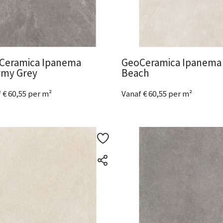
Ceramica Ipanema
GeoCeramica Ipanema
rmy Grey
Beach
 € 60,55 per m²
Vanaf € 60,55 per m²
metingen
beschikbaar
3 Afmetingen
beschikbaar
ijk het product
Bekijk het product