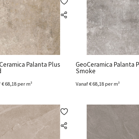
Ceramica Palanta Plus
GeoCeramica Palanta P
d
Smoke
 € 68,18 per m²
Vanaf € 68,18 per m²
metingen
beschikbaar
2 Afmetingen
beschikbaar
ijk het product
Bekijk het product