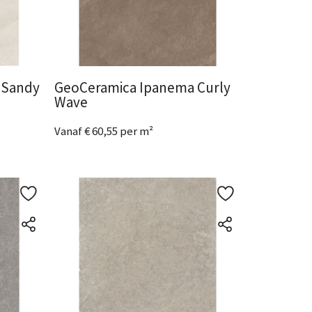
 Sandy
GeoCeramica Ipanema Curly
Wave
Vanaf € 60,55 per m²
2 Afmetingen
beschikbaar
Bekijk het product