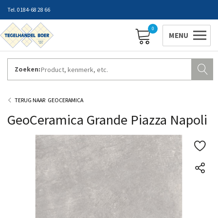
0184-68 28 66
0
Zoeken:
ZAKELIJK INLOGGEN
Contact
Vestigingen
Openingstijden
Favorieten
GEOCERAMICA
GeoCeramica Grande Piazza Napoli