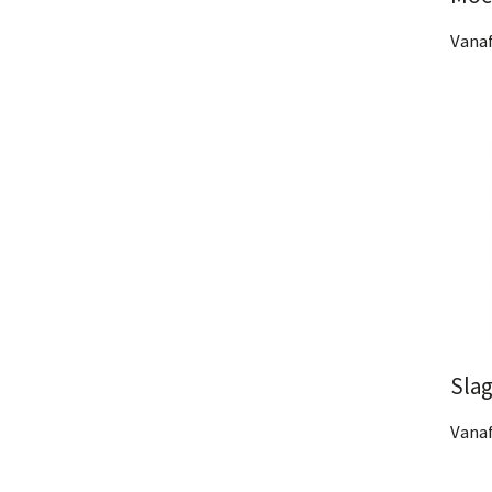
Vanaf
4 Af
Bek
Sla
Vanaf
11 A