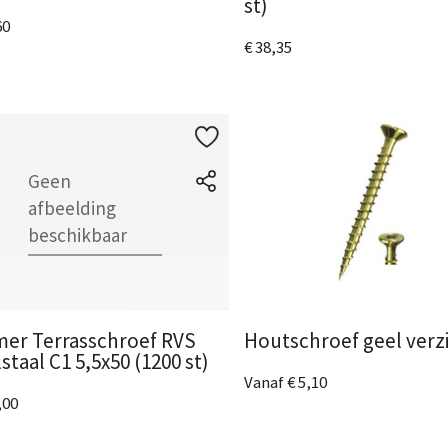
st)
60
€ 38,35
ijk het product
Bekijk het product
er Terrasschroef RVS
Houtschroef geel verz
staal C1 5,5x50 (1200 st)
Vanaf € 5,10
,00
9 Afmetingen
beschikbaar
Bekijk het product