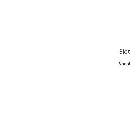
Slo
Vanaf
17 A
Bek