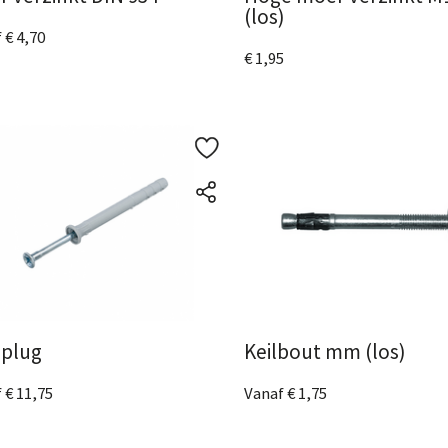
(los)
 € 4,70
€ 1,95
metingen
beschikbaar
ijk het product
Bekijk het product
gplug
Keilbout mm (los)
 € 11,75
Vanaf € 1,75
fmetingen
beschikbaar
5 Afmetingen
beschikbaar