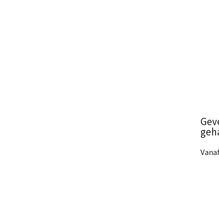
Bek
Gev
geh
Vanaf
4 Af
Bek