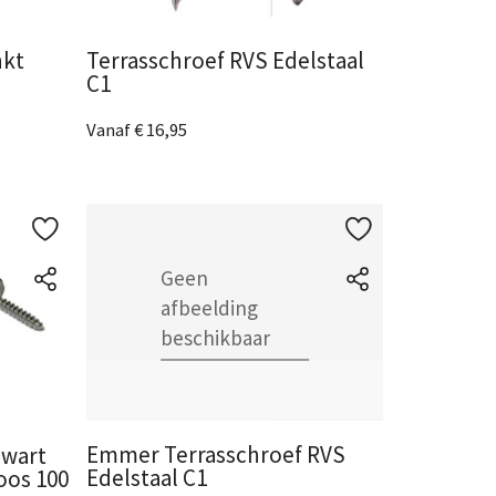
nkt
Terrasschroef RVS Edelstaal
C1
Vanaf € 16,95
5 Afmetingen
beschikbaar
Bekijk het product
Emmer Terrasschroef RVS
zwart
Edelstaal C1
oos 100