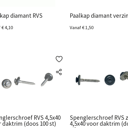
lkap diamant RVS
Paalkap diamant verzi
 € 4,10
Vanaf € 1,50
metingen
beschikbaar
5 Afmetingen
beschikbaar
ijk het product
Bekijk het product
glerschroef RVS 4,5x40
Spenglerschroef RVS 
 daktrim (doos 100 st)
4,5x40 voor daktrim (d