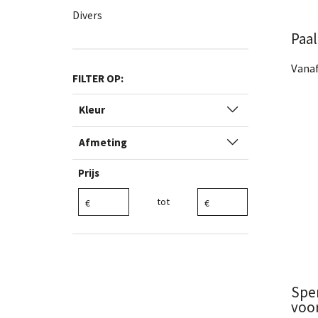
Divers
Paa
Vanaf
6 Af
Kleur
Bek
Afmeting
€ 3,12 tot € 104,00
tot
€ 104,00 tot € 204,00
€ 204,00 tot € 304,00
€ 304,00 tot € 404,00
Spen
€ 404,00 tot € 504,00
voor