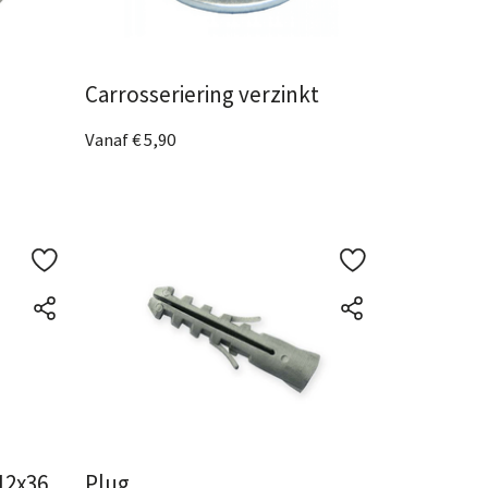
Carrosseriering verzinkt
Vanaf € 5,90
4 Afmetingen
beschikbaar
Bekijk het product
12x36
Plug