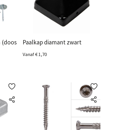
 (doos
Paalkap diamant zwart
Vanaf € 1,70
4 Afmetingen
beschikbaar
Bekijk het product