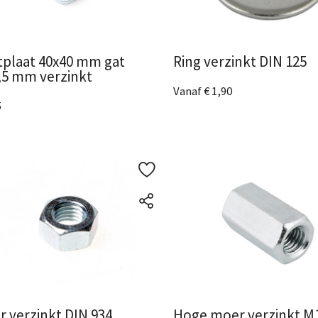
tplaat 40x40 mm gat
Ring verzinkt DIN 125
,5 mm verzinkt
Vanaf € 1,90
5
5 Afmetingen
beschikbaar
Bekijk het product
ijk het product
 verzinkt DIN 934
Hoge moer verzinkt M