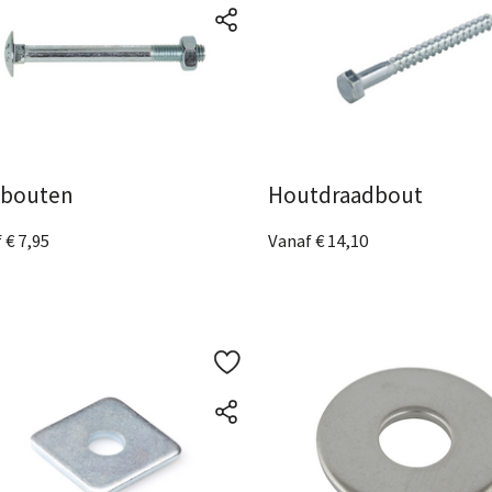
tbouten
Houtdraadbout
 € 7,95
Vanaf € 14,10
fmetingen
beschikbaar
8 Afmetingen
beschikbaar
ijk het product
Bekijk het product