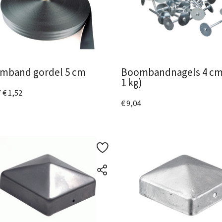
mband gordel 5 cm
Boombandnagels 4 cm
1 kg)
 € 1,52
€ 9,04
metingen
beschikbaar
ijk het product
Bekijk het product