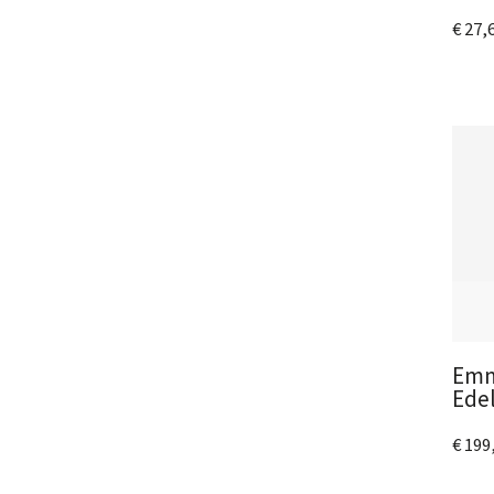
€ 27,
Bek
Emm
Edel
€ 199