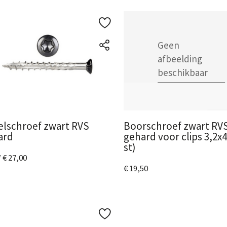
ijk het product
Boorschroef zwart RV
elschroef zwart RVS
gehard voor clips 3,2x4
ard
st)
 € 27,00
€ 19,50
metingen
beschikbaar
ijk het product
Bekijk het product