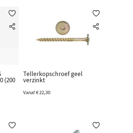
S
Tellerkopschroef geel
0 (200
verzinkt
Vanaf € 22,30
6 Afmetingen
beschikbaar
Bekijk het product