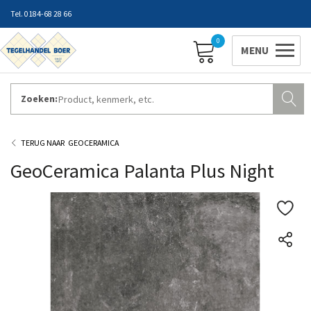
0184-68 28 66
0
Zoeken:
ZAKELIJK INLOGGEN
Contact
Vestigingen
Openingstijden
Favorieten
GEOCERAMICA
GeoCeramica Palanta Plus Night