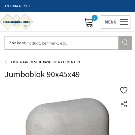
0184-68 28 66
0
Zoeken:
ZAKELIJK INLOGGEN
Contact
Vestigingen
Openingstijden
Favorieten
OPSLUITBANDEN EN ELEMENTEN
Jumboblok 90x45x49