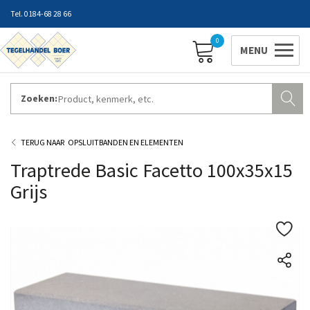
0184-68 28 66
0
Zoeken:
ZAKELIJK INLOGGEN
Contact
Vestigingen
Openingstijden
Favorieten
OPSLUITBANDEN EN ELEMENTEN
Traptrede Basic Facetto 100x35x15
Grijs