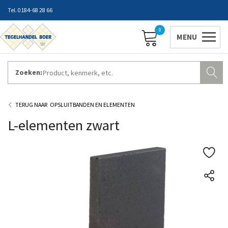
0184-68 28 66
0
Zoeken:
ZAKELIJK INLOGGEN
Contact
Vestigingen
Openingstijden
Favorieten
OPSLUITBANDEN EN ELEMENTEN
L-elementen zwart