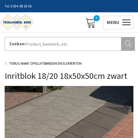
0184-68 28 66
0
Zoeken:
ZAKELIJK INLOGGEN
Contact
Vestigingen
Openingstijden
Favorieten
OPSLUITBANDEN EN ELEMENTEN
Inritblok 18/20 18x50x50cm zwart