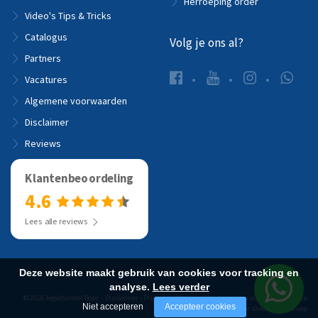
Herroeping order
Video's Tips & Tricks
Catalogus
Volg je ons al?
Partners
Vacatures
Algemene voorwaarden
Disclaimer
Reviews
Klantenbeoordeling
4.6
Lees alle reviews
Deze website maakt gebruik van cookies voor tracking en
analyse.
Lees verder
© 2026 Tegelhandel Boer -
Disclaimer
-
Privacyverklaring
-
Algemene voorwaarden
-
Website
Niet accepteren
Accepteer cookies
realisatie door Vanderperk Groep