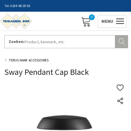
0184-68 28 66
0
Zoeken:
ZAKELIJK INLOGGEN
Contact
Vestigingen
Openingstijden
Favorieten
ACCESSOIRES
Sway Pendant Cap Black