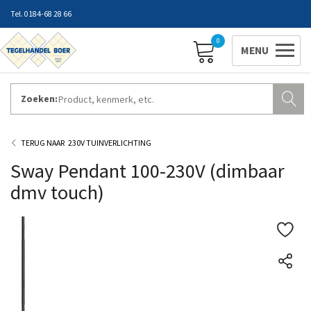
0184-68 28 66
0
Zoeken:
ZAKELIJK INLOGGEN
Contact
Vestigingen
Openingstijden
Favorieten
230V TUINVERLICHTING
Sway Pendant 100-230V (dimbaar
dmv touch)