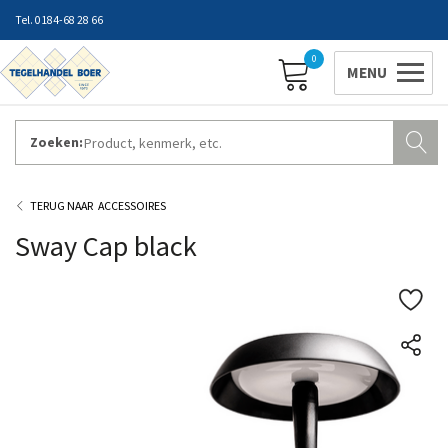
0184-68 28 66
0
Zoeken:
ZAKELIJK INLOGGEN
Contact
Vestigingen
Openingstijden
Favorieten
ACCESSOIRES
Sway Cap black