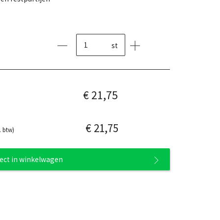
st
€ 21,75
€ 21,75
. btw)
rect in winkelwagen