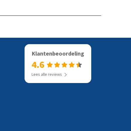
Bekijk het product
Bekijk het
Klantenbeoordeling
4.6
Lees alle reviews