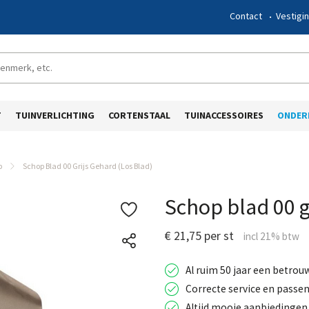
Contact
Vestigi
T
TUINVERLICHTING
CORTENSTAAL
TUINACCESSOIRES
ONDER
p
Schop Blad 00 Grijs Gehard (los Blad)
Schop blad 00 g
€ 21,75 per st
Al ruim 50 jaar een betrou
Correcte service en passen
Altijd mooie aanbiedingen 