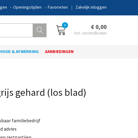
ngen
Openingstijden
Favorieten
Zakelijk inloggen
0
€ 0,00
HOUD & AFWERKING
AANBIEDINGEN
rijs gehard (los blad)
wbaar familiebedrijf
d advies
en restpartijen