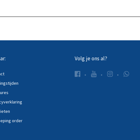
 het product
Bekijk het product
ar:
Volg je ons al?
act
ngstijden
ures
cyverklaring
ieten
eping order