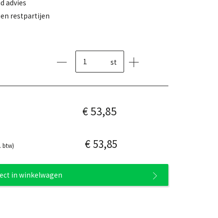
d advies
en restpartijen
st
€ 53,85
€ 53,85
. btw)
rect in winkelwagen