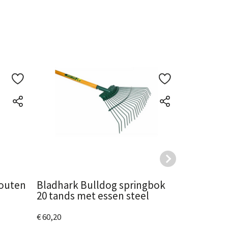
houten
Bladhark Bulldog springbok
Bladhark 
20 tands met essen steel
tands met
€ 60,20
€ 53,85