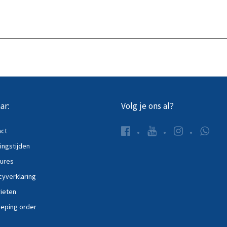
 het product
Bekijk het product
ar:
Volg je ons al?
act
ngstijden
ures
cyverklaring
ieten
eping order