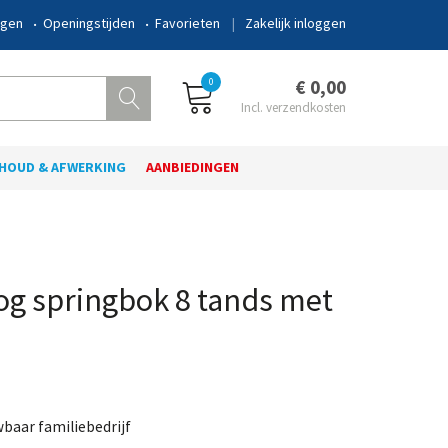
ngen
Openingstijden
Favorieten
Zakelijk inloggen
0
€ 0,00
HOUD & AFWERKING
AANBIEDINGEN
og springbok 8 tands met
wbaar familiebedrijf