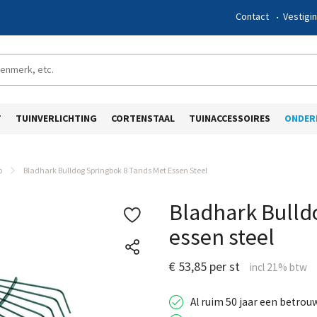
Contact
Vestigi
T
TUINVERLICHTING
CORTENSTAAL
TUINACCESSOIRES
ONDER
p
Bladhark Bulldog Springbok 8 Tands Met Essen Steel
Bladhark Bulld
essen steel
€ 53,85 per st
Al ruim 50 jaar een betrou