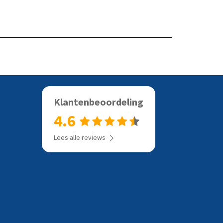
Bekijk het product
Bekijk het
Klantenbeoordeling
4.6
Lees alle reviews