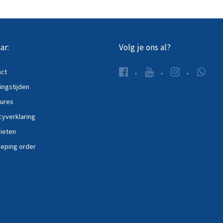
ar:
Volg je ons al?
act
ngstijden
ures
cyverklaring
ieten
eping order