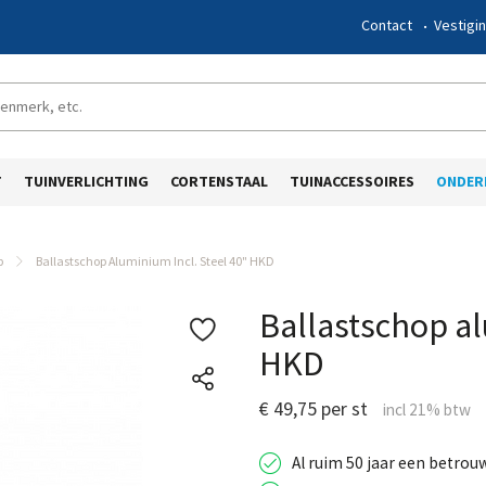
Contact
Vestigi
T
TUINVERLICHTING
CORTENSTAAL
TUINACCESSOIRES
ONDER
p
Ballastschop Aluminium Incl. Steel 40" HKD
Ballastschop al
HKD
€ 49,75 per st
Al ruim 50 jaar een betrou