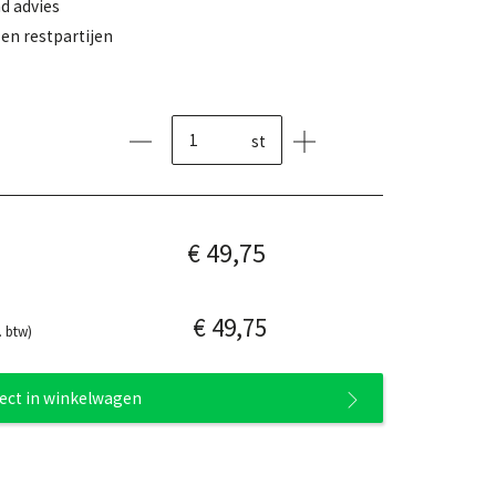
d advies
en restpartijen
st
€ 49,75
€ 49,75
. btw)
rect in winkelwagen