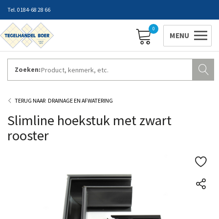
0184-68 28 66
0
Zoeken:
ZAKELIJK INLOGGEN
Contact
Vestigingen
Openingstijden
Favorieten
DRAINAGE EN AFWATERING
Slimline hoekstuk met zwart
rooster