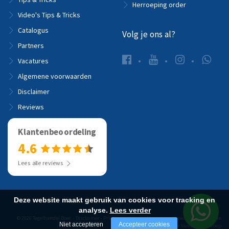
Herroeping order
Video's Tips & Tricks
Catalogus
Volg je ons al?
Partners
Vacatures
Algemene voorwaarden
Disclaimer
Reviews
Klantenbeoordeling
4.6
Lees alle reviews
Deze website maakt gebruik van cookies voor tracking en
analyse.
Lees verder
© 2026 Tegelhandel Boer -
Disclaimer
-
Privacyverklaring
-
Algemene voorwaarden
-
Website
Niet accepteren
Accepteer cookies
realisatie door Vanderperk Groep