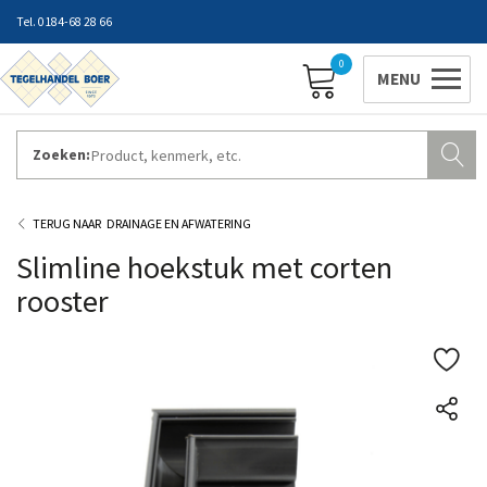
0184-68 28 66
0
Zoeken:
ZAKELIJK INLOGGEN
Contact
Vestigingen
Openingstijden
Favorieten
DRAINAGE EN AFWATERING
Slimline hoekstuk met corten
rooster