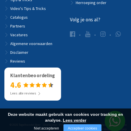
Herroeping order
Video's Tips & Tricks
Catalogus
Volg je ons al?
Partners
Vacatures
Algemene voorwaarden
Disclaimer
Reviews
Klantenbeoordeling
4.6
Lees alle reviews
Deze website maakt gebruik van cookies voor tracking en
analyse.
Lees verder
© 2026 Tegelhandel Boer -
Disclaimer
-
Privacyverklaring
-
Algemene voorwaarden
-
Website
Niet accepteren
Accepteer cookies
realisatie door Vanderperk Groep