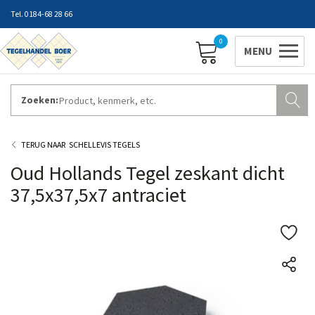
0184-68 28 66
0
Zoeken:
ZAKELIJK INLOGGEN
Contact
Vestigingen
Openingstijden
Favorieten
SCHELLEVIS TEGELS
Oud Hollands Tegel zeskant dicht
37,5x37,5x7 antraciet