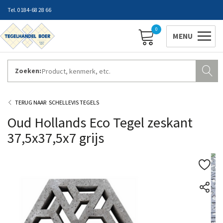
0184-68 28 66
0
Zoeken:
ZAKELIJK INLOGGEN
Contact
Vestigingen
Openingstijden
Favorieten
SCHELLEVIS TEGELS
Oud Hollands Eco Tegel zeskant
37,5x37,5x7 grijs