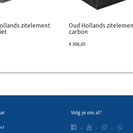
ollands zitelement
Oud Hollands zitelemen
iet
carbon
€ 368,65
 het product
Bekijk het product
ar:
Volg je ons al?
act