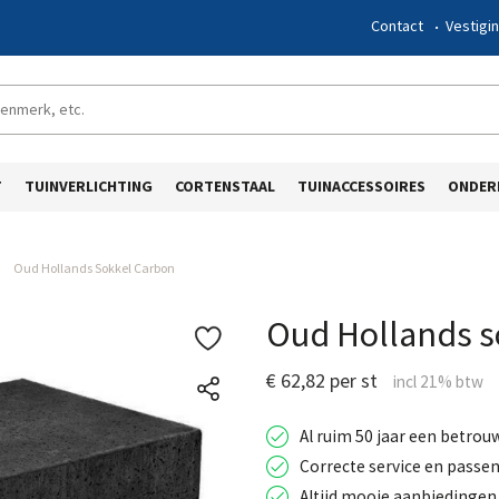
Contact
Vestigi
T
TUINVERLICHTING
CORTENSTAAL
TUINACCESSOIRES
ONDER
Oud Hollands Sokkel Carbon
Oud Hollands s
€ 62,82 per st
Al ruim 50 jaar een betrou
Correcte service en passen
Altijd mooie aanbiedingen 