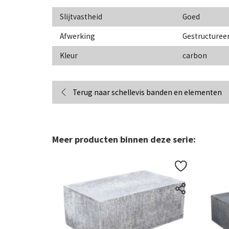
Slijtvastheid
Goed
Afwerking
Gestructuree
Kleur
carbon
Terug naar schellevis banden en elementen
Meer producten binnen deze serie: