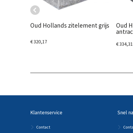
Oud Hollands zitelement grijs
Oud H
antrac
€ 320,17
€ 334,31
Bekijk het product
Bekijk
Klantenservice
Snel na
Contact
Cont