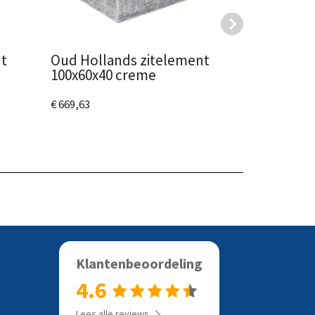
t
Oud Hollands zitelement
Oud Holl
100x60x40 creme
vierkant 5
€ 669,63
€ 120,19
Bekijk het product
Bekijk het
Klantenbeoordeling
4.6
Lees alle reviews