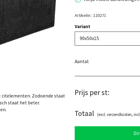
Artikelnr.: 120271
Variant
90x50x15
Aantal:
Prijs per st:
re zitelementen. Zodoende staat
ch staat het beter.
gen.
Totaal
(excl. verzendkosten, incl
Di