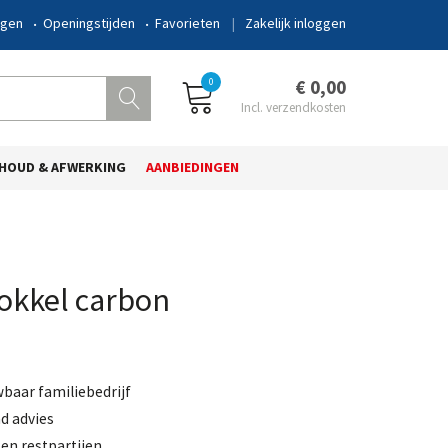
ngen
Openingstijden
Favorieten
Zakelijk inloggen
0
€ 0,00
HOUD & AFWERKING
AANBIEDINGEN
okkel carbon
wbaar familiebedrijf
d advies
en restpartijen