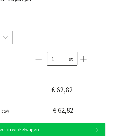
st
€ 62,82
€ 62,82
. btw)
rect in winkelwagen