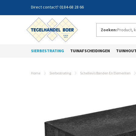
0184-68 28 66
Zoeken:
SIERBESTRATING
TUINAFSCHEIDINGEN
TUINHOU
Home
Sierbestrating
Schellevis Banden En Elementen