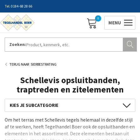
0184-68 28 66
0
Zoeken:
ZAKELIJK INLOGGEN
Contact
Vestigingen
Openingstijden
Favorieten
SIERBESTRATING
Schellevis opsluitbanden,
traptreden en zitelementen
GeoCeramica
Om het terras met Schellevis tegels helemaal in dezelfde stijl
GeoProArte®
af te werken, heeft Tegelhandel Boer ook de opsluitbanden en
Keramische Tuintegels
elementen in het assortiment. Deze elementen bestaan uit