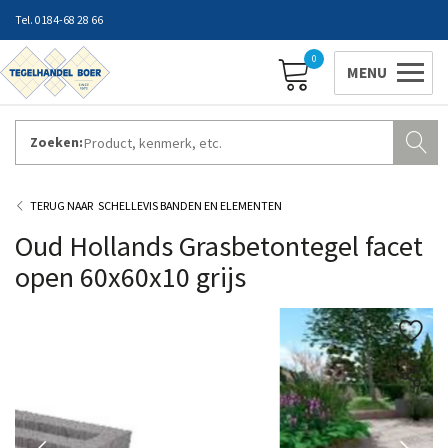
0184-68 28 66
0
Zoeken:
ZAKELIJK INLOGGEN
Contact
Vestigingen
Openingstijden
Favorieten
SCHELLEVIS BANDEN EN ELEMENTEN
Oud Hollands Grasbetontegel facet
open 60x60x10 grijs