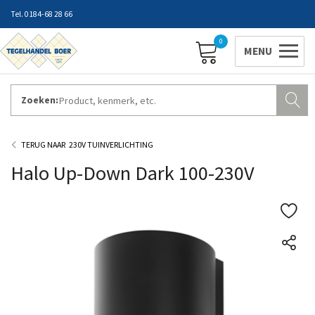
0184-68 28 66
0
Zoeken:
ZAKELIJK INLOGGEN
Contact
Vestigingen
Openingstijden
Favorieten
230V TUINVERLICHTING
Halo Up-Down Dark 100-230V