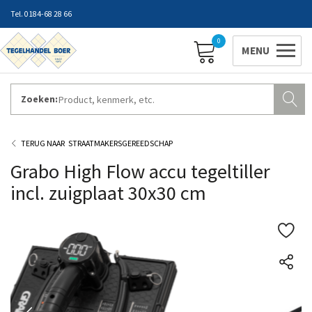
0184-68 28 66
0
Zoeken:
ZAKELIJK INLOGGEN
Contact
Vestigingen
Openingstijden
Favorieten
STRAATMAKERSGEREEDSCHAP
Grabo High Flow accu tegeltiller
incl. zuigplaat 30x30 cm