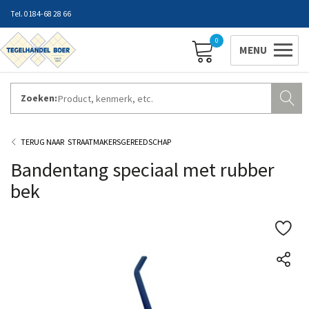
0184-68 28 66
0
Zoeken:
ZAKELIJK INLOGGEN
Contact
Vestigingen
Openingstijden
Favorieten
STRAATMAKERSGEREEDSCHAP
Bandentang speciaal met rubber
bek