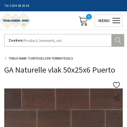
0184-68 28 66
0
Zoeken:
ZAKELIJK INLOGGEN
Contact
Vestigingen
Openingstijden
Favorieten
TUINTEGELS EN TERRASTEGELS
GA Naturelle vlak 50x25x6 Puerto