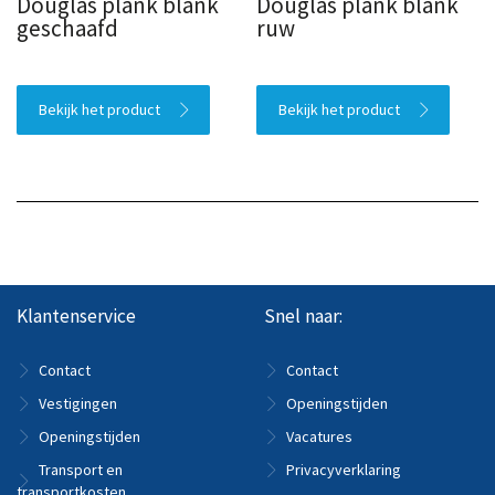
Douglas plank blank
Douglas plank blank
geschaafd
ruw
Bekijk het product
Bekijk het product
Klantenservice
Snel naar:
Contact
Contact
Vestigingen
Openingstijden
Openingstijden
Vacatures
Transport en
Privacyverklaring
transportkosten