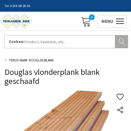
0184-68 28 66
0
Zoeken:
ZAKELIJK INLOGGEN
Contact
Vestigingen
Openingstijden
Favorieten
DOUGLAS BLANK
Douglas vlonderplank blank
geschaafd