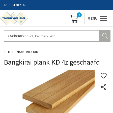
0184-68 28 66
0
Zoeken:
ZAKELIJK INLOGGEN
Contact
Vestigingen
Openingstijden
Favorieten
HARDHOUT
Bangkirai plank KD 4z geschaafd