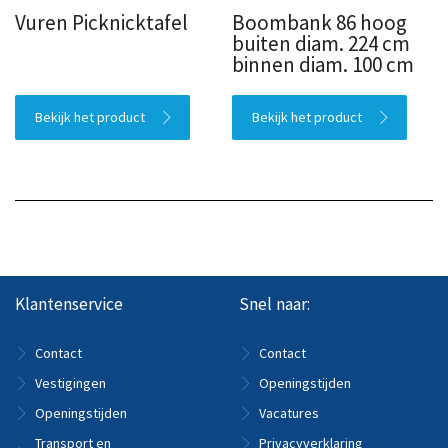
Vuren Picknicktafel
Boombank 86 hoog
buiten diam. 224 cm
binnen diam. 100 cm
Bekijk het product
Bekijk het product
Klantenservice
Snel naar:
Contact
Contact
Vestigingen
Openingstijden
Openingstijden
Vacatures
Transport en
Privacyverklaring