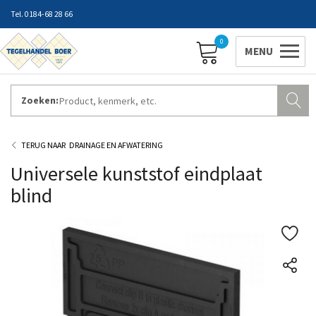
0184-68 28 66
0
Zoeken:
ZAKELIJK INLOGGEN
Contact
Vestigingen
Openingstijden
Favorieten
DRAINAGE EN AFWATERING
Universele kunststof eindplaat
blind