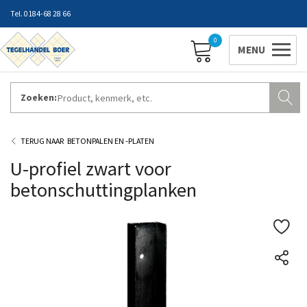
0184-68 28 66
0
Zoeken:
ZAKELIJK INLOGGEN
Contact
Vestigingen
Openingstijden
Favorieten
BETONPALEN EN -PLATEN
U-profiel zwart voor
betonschuttingplanken