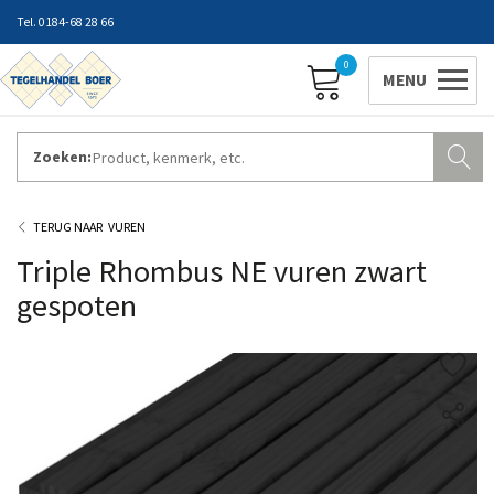
0184-68 28 66
0
Zoeken:
ZAKELIJK INLOGGEN
Contact
Vestigingen
Openingstijden
Favorieten
VUREN
Triple Rhombus NE vuren zwart
gespoten