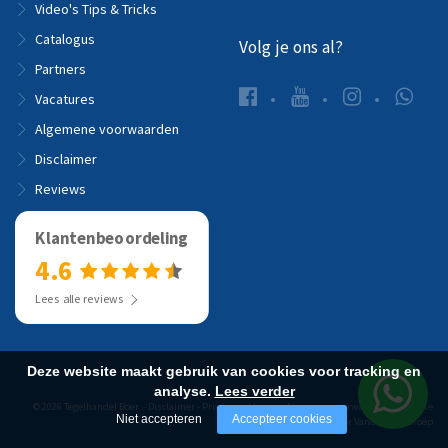
Video's Tips & Tricks
Catalogus
Volg je ons al?
Partners
Vacatures
Algemene voorwaarden
Disclaimer
Reviews
Klantenbeoordeling
4.6
Lees alle reviews
Deze website maakt gebruik van cookies voor tracking en
analyse.
Lees verder
© 2026 Tegelhandel Boer -
Disclaimer
-
Privacyverklaring
-
Algemene voorwaarden
-
Website
Niet accepteren
Accepteer cookies
realisatie door Vanderperk Groep