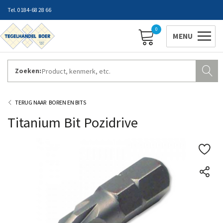
0184-68 28 66
0
Zoeken:
ZAKELIJK INLOGGEN
Contact
Vestigingen
Openingstijden
Favorieten
BOREN EN BITS
Titanium Bit Pozidrive