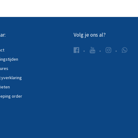
ar:
Volg je ons al?
act
ngstijden
ures
cyverklaring
ieten
eping order