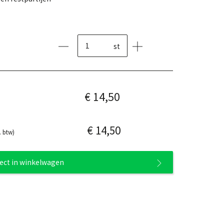
st
€ 14,50
€ 14,50
. btw)
rect in winkelwagen