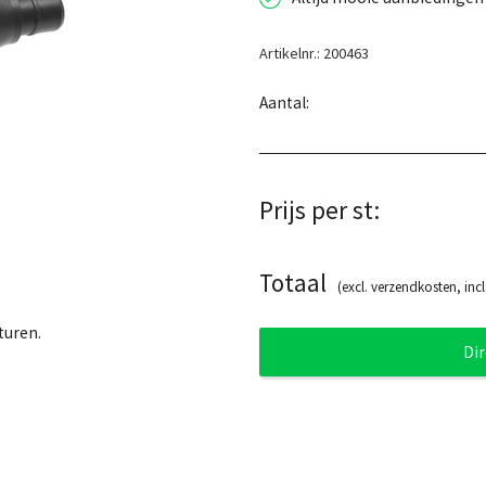
Artikelnr.: 200463
Aantal:
Prijs per st:
Totaal
(excl. verzendkosten, incl
turen.
Di