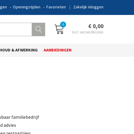
ngen
Openingstijden
Favorieten
Zakelijk inloggen
0
€ 0,00
HOUD & AFWERKING
AANBIEDINGEN
wbaar familiebedrijf
d advies
en restpartijen