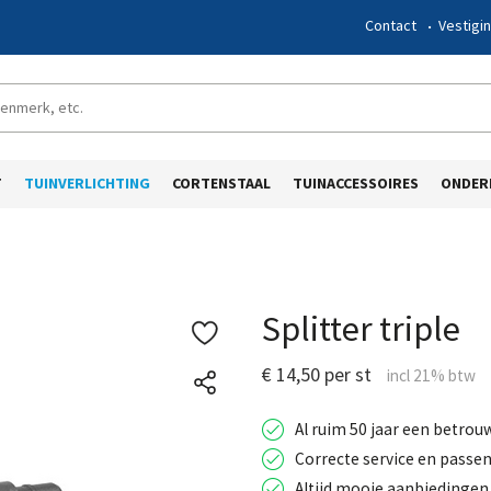
Contact
Vestigi
T
TUINVERLICHTING
CORTENSTAAL
TUINACCESSOIRES
ONDER
Splitter triple
€ 14,50 per st
Al ruim 50 jaar een betrou
Correcte service en passen
Altijd mooie aanbiedingen 