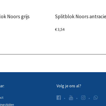
lok Noors grijs
Splitblok Noors antraci
€ 3,54
 het product
Bekijk het product
ar:
Volg je ons al?
act
ngstijden