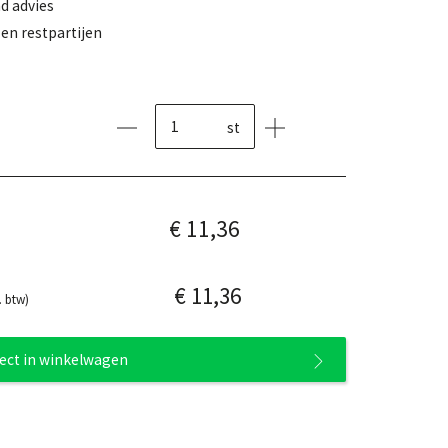
d advies
en restpartijen
st
€ 11,36
€ 11,36
. btw)
rect in winkelwagen