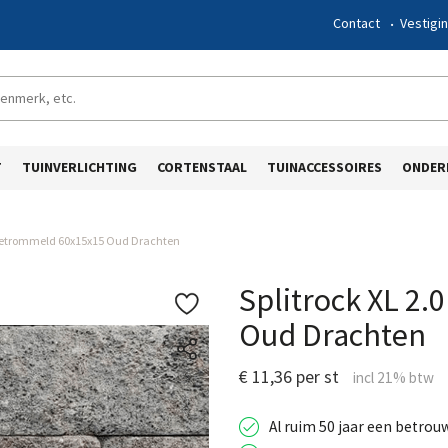
Contact
Vestigi
T
TUINVERLICHTING
CORTENSTAAL
TUINACCESSOIRES
ONDER
0 Getrommeld 60x15x15 Oud Drachten
Splitrock XL 2
Oud Drachten
€ 11,36 per st
Al ruim 50 jaar een betrou