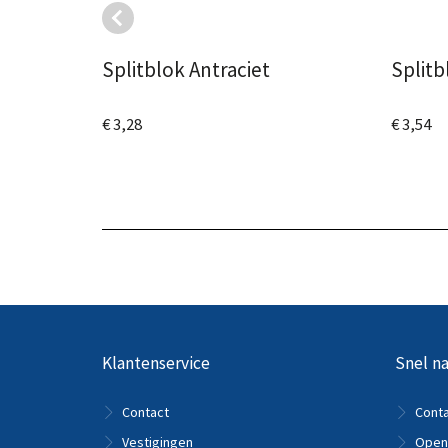
Splitblok Antraciet
Splitb
€ 3,28
€ 3,54
Bekijk het product
Bekijk
Klantenservice
Snel na
Contact
Cont
Vestigingen
Openi