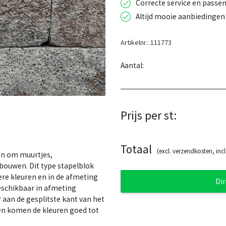
Correcte service en passen
Altijd mooie aanbiedingen 
Artikelnr.: 111773
Aantal:
Prijs per st:
Totaal
(excl. verzendkosten, incl
en om muurtjes,
bouwen. Dit type stapelblok
ere kleuren en in de afmeting
Di
beschikbaar in afmeting
r aan de gesplitste kant van het
g en komen de kleuren goed tot