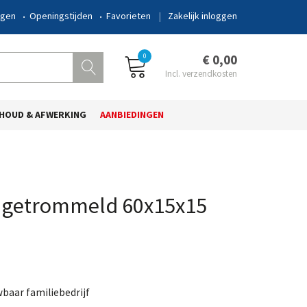
ngen
Openingstijden
Favorieten
Zakelijk inloggen
0
€ 0,00
HOUD & AFWERKING
AANBIEDINGEN
.0 getrommeld 60x15x15
wbaar familiebedrijf