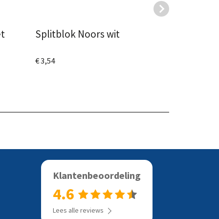
et
Splitblok Noors wit
GIGAsplit
Basalto
€ 3,54
€ 10,10
Bekijk het product
Bekijk het
Klantenbeoordeling
4.6
Lees alle reviews