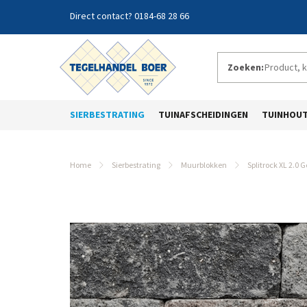
0184-68 28 66
Zoeken:
SIERBESTRATING
TUINAFSCHEIDINGEN
TUINHOU
Home
Sierbestrating
Muurblokken
Splitrock XL 2.