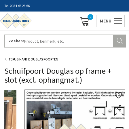
0184-68 28 66
0
Zoeken:
ZAKELIJK INLOGGEN
Contact
Vestigingen
Openingstijden
Favorieten
DOUGLAS POORTEN
Schuifpoort Douglas op frame +
slot (excl. ophangmat.)