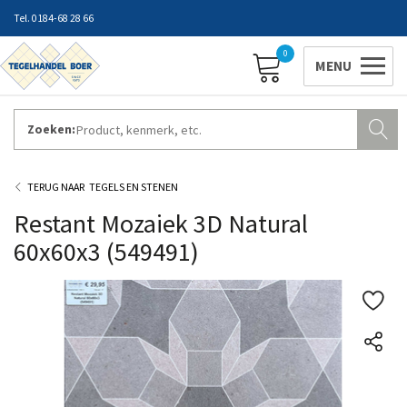
0184-68 28 66
0
Zoeken:
ZAKELIJK INLOGGEN
Contact
Vestigingen
Openingstijden
Favorieten
TEGELS EN STENEN
Restant Mozaiek 3D Natural
60x60x3 (549491)