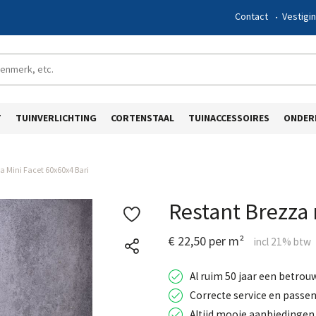
Contact
Vestigi
T
TUINVERLICHTING
CORTENSTAAL
TUINACCESSOIRES
ONDER
a Mini Facet 60x60x4 Bari
Restant Brezza 
€ 22,50 per m²
Al ruim 50 jaar een betrou
Correcte service en passen
Altijd mooie aanbiedingen 