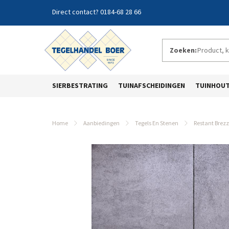
0184-68 28 66
Zoeken:
SIERBESTRATING
TUINAFSCHEIDINGEN
TUINHOU
Home
Aanbiedingen
Tegels En Stenen
Restant Brezz