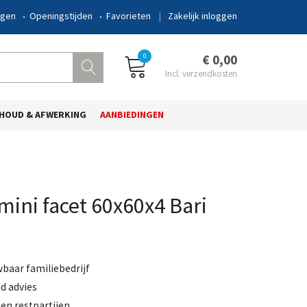
ngen
Openingstijden
Favorieten
Zakelijk inloggen
0
€ 0,00
HOUD & AFWERKING
AANBIEDINGEN
mini facet 60x60x4 Bari
wbaar familiebedrijf
d advies
en restpartijen