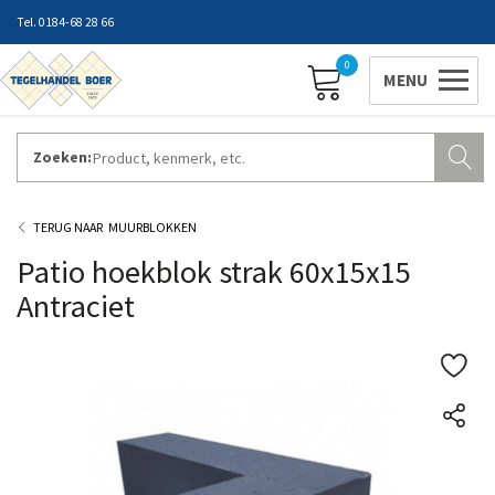
0184-68 28 66
0
Zoeken:
ZAKELIJK INLOGGEN
Contact
Vestigingen
Openingstijden
Favorieten
MUURBLOKKEN
Patio hoekblok strak 60x15x15
Antraciet