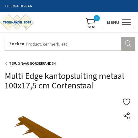
0184-68 28 66
0
Zoeken:
ZAKELIJK INLOGGEN
Contact
Vestigingen
Openingstijden
Favorieten
BORDERRANDEN
Multi Edge kantopsluiting metaal
100x17,5 cm Cortenstaal