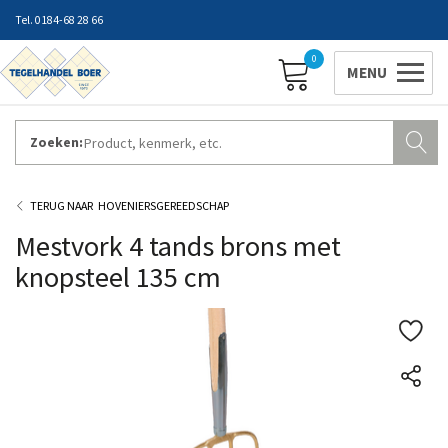
0184-68 28 66
0
Zoeken:
ZAKELIJK INLOGGEN
Contact
Vestigingen
Openingstijden
Favorieten
HOVENIERSGEREEDSCHAP
Mestvork 4 tands brons met
knopsteel 135 cm