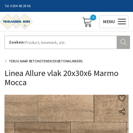
0184-68 28 66
0
Zoeken:
ZAKELIJK INLOGGEN
Contact
Vestigingen
Openingstijden
Favorieten
BETONSTENEN EN BETONKLINKERS
Linea Allure vlak 20x30x6 Marmo
Mocca