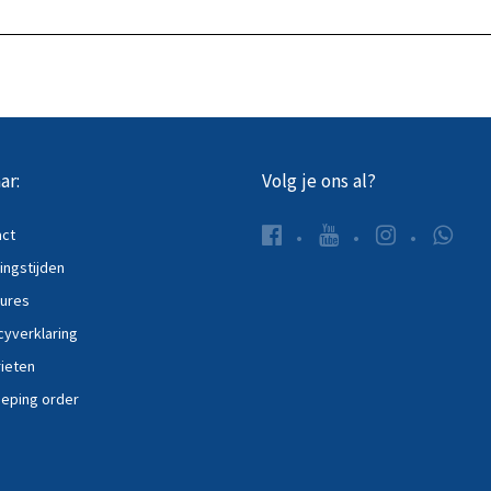
ar:
Volg je ons al?
act
ngstijden
ures
cyverklaring
ieten
eping order