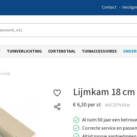
Contact
Vestigi
T
TUINVERLICHTING
CORTENSTAAL
TUINACCESSOIRES
ONDER
m Grof
Lijmkam 18 cm 
€ 6,30 per st
Al ruim 50 jaar een betrou
Correcte service en passen
Altijd mooie aanbiedingen 