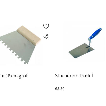
am 18 cm grof
Stucadoorstroffel
€ 5,50
 het product
Bekijk het product