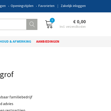
ngen
Openingstijden
Favorieten
Zakelijk inloggen
0
€ 0,00
HOUD & AFWERKING
AANBIEDINGEN
grof
wbaar familiebedrijf
d advies
en restpartijen