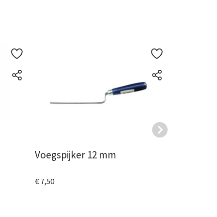
Voegspijker 12 mm
Bouwemme
€ 7,50
€ 4,50
Bekijk het product
Bekijk het