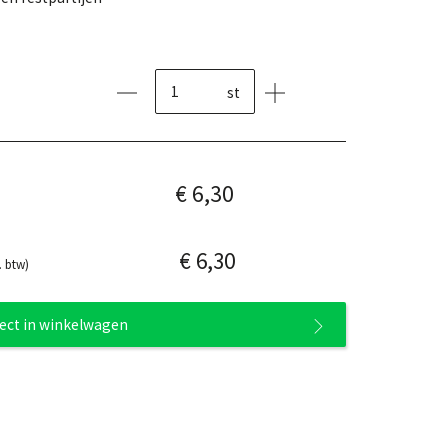
st
€ 6,30
€ 6,30
. btw)
rect in winkelwagen