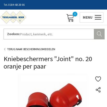
0184-68 28 66
0
Zoeken:
ZAKELIJK INLOGGEN
Contact
Vestigingen
Openingstijden
Favorieten
BESCHERMINGSMIDDELEN
Kniebeschermers "Joint" no. 20
oranje per paar