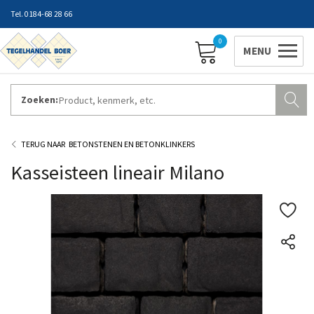
0184-68 28 66
0
Zoeken:
ZAKELIJK INLOGGEN
Contact
Vestigingen
Openingstijden
Favorieten
BETONSTENEN EN BETONKLINKERS
Kasseisteen lineair Milano